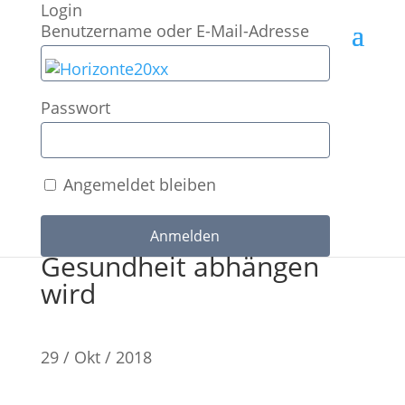
Login
Benutzername oder E-Mail-Adresse
Passwort
Die Langen Wellen der
Konjunktur oder Warum
Angemeldet bleiben
der Wohlstand von
Sozialverhalten und
Gesundheit abhängen
wird
29 / Okt / 2018